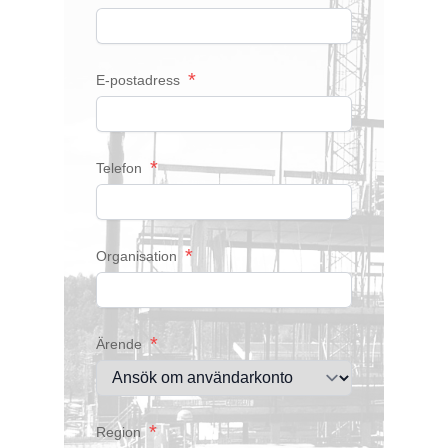
*
E-postadress
*
Telefon
*
Organisation
*
Ärende
*
Region