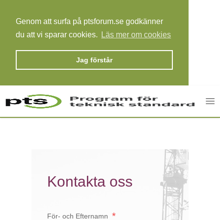
Genom att surfa på ptsforum.se godkänner
du att vi sparar cookies.
Läs mer om cookies
Jag förstår
Op
Kontakta oss
*
För- och Efternamn