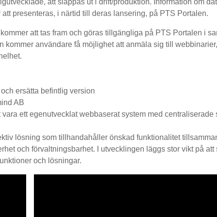
utvecklade, att släppas ut i drift/produktion. Information om da
t presenteras, i närtid till deras lansering, på PTS Portalen.
 kommer att tas fram och göras tillgängliga på PTS Portalen i 
len kommer användare få möjlighet att anmäla sig till webbinarier
helhet.
ch ersätta befintlig version
mind AB
ara ett egenutvecklat webbaserat system med centraliserade 
ektiv lösning som tillhandahåller önskad funktionalitet tillsamm
het och förvaltningsbarhet. I utvecklingen läggs stor vikt på att
nktioner och lösningar.