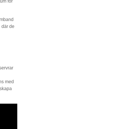
tum för
samband
, där de
servrar
ans med
 skapa