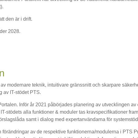
).
 den är i drift.
der 2028.
en
s av modernare teknik, intuitivare gränssnitt och skarpare säkerhe
g av IT-stödet PTS.
Portalen. Inför år 2021 påbörjades planering av utvecklingen av
IT-stödets alla funktioner & moduler tas kravspecifikationer fr
 Förslagslåda samt i dialog med expertanvändarna för systemstöd
 förändringar av de respektive funktionerna/modulerna i PTS P