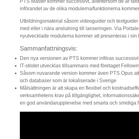
PTS Master kommer successivt, allteftersom de är färdig
införandet av de olika modulerna/funktionerna kommer at
Utbildningsmaterial såsom videoguider och textguider
med eller i nära anslutning till lanseringen. Via Porta
nyutvecklade modulerna kommer att presenteras i sin 
Sammanfattningsvis:
Den nya versionen av PTS kommer införas successivt o
IT-stödet utvecklas tillsammans med företaget Fellow
Såsom nuvarande version kommer även PTS Opus att v
och databaser som är lokaliserade i Sverige
Målsättningen är att skapa en flexibel och kostnadseff
verksamhetens krav på tillgänglighet, informationssäker
en god användarupplevelse med smarta och smidiga fu