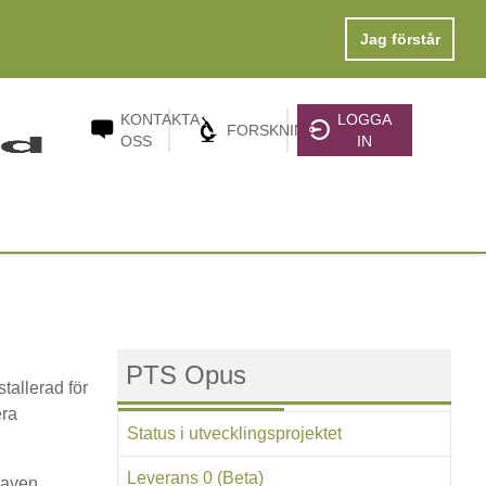
Jag förstår
KONTAKTA
LOGGA
FORSKNING
KONTAKTA OSS
FORSKNING
OSS
IN
PTS Opus
tallerad för
era
Status i utvecklingsprojektet
Leverans 0 (Beta)
raven