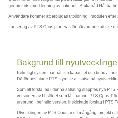
genomförts (med ledning av nationellt Brukarråd Hållbarhet
Användare kommer att erbjudas utbildning i modulen efter att
Lansering av PTS Opus planeras för närvarande att ske un
Bakgrund till nyutveckling
Befintligt system har nått sin kapacitet och behov finn
Därför beslutade PTS styrelse att satsa på nyutvecklin
Som ett första led i denna satsning släpptes nya PTS 
versionen av IT-stödet som fått namnet PTS Opus. För 
ursprung i befintlig version, inskickade förslag i PTS
Utvecklingen av PTS Opus är ett mångårigt projekt och