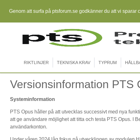
Genom att surfa på ptsforum.se godkänner du att vi sparar 
RIKTLINJER
TEKNISKA KRAV
TYPRUM
HÅLLB
Versionsinformation PTS
Systeminformation
PTS Opus håller på att utvecklas successivt med nya funkti
att ge användare möjlighet att titta och testa PTS Opus. I B
användarkonton.
Under våren 2024 låg fokus på utvecklingen av modulen Håll