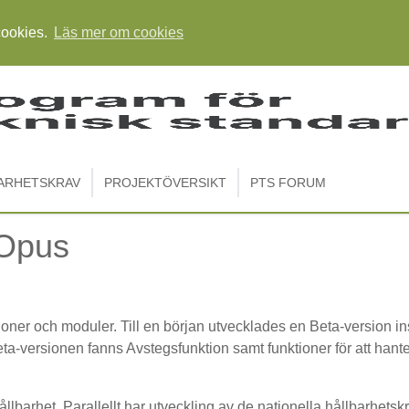
cookies.
Läs mer om cookies
ARHETSKRAV
PROJEKTÖVERSIKT
PTS FORUM
 Opus
oner och moduler. Till en början utvecklades en Beta-version ins
eta-versionen fanns Avstegsfunktion samt funktioner för att hant
barhet. Parallellt har utveckling av de nationella hållbarhetsk